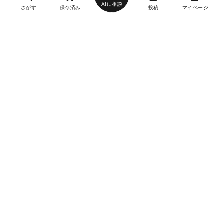
AIに相談
さがす
保存済み
投稿
マイページ
ヘルプ・お問い合わせ
エリア別デートにおすすめのレストラン