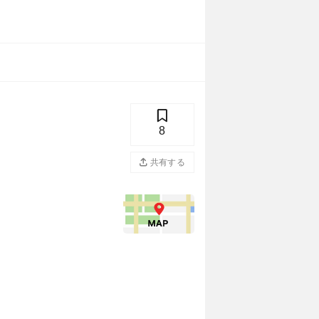
8
共有する