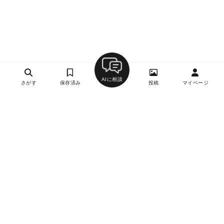
AIに相談
さがす
保存済み
投稿
マイページ