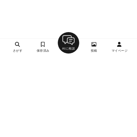
AIに相談
さがす
保存済み
投稿
マイページ