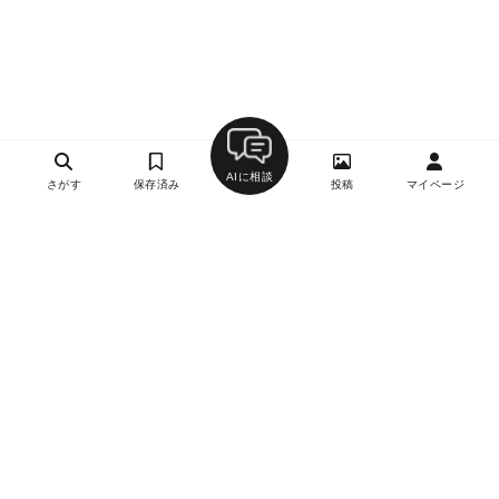
AIに相談
さがす
保存済み
投稿
マイページ