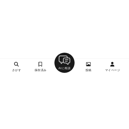
AIに相談
さがす
保存済み
投稿
マイページ