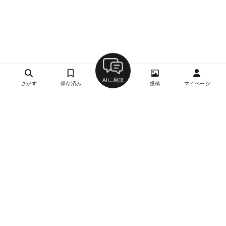
AIに相談
さがす
保存済み
投稿
マイページ