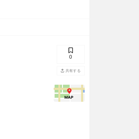
0
共有する