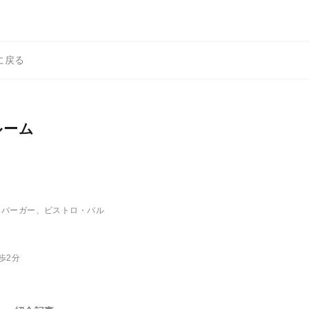
に戻る
ルーム
ンバーガー、ビストロ・バル
歩2分