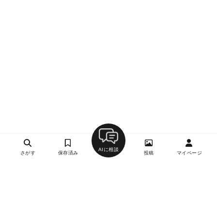
AIに相談
さがす
保存済み
投稿
マイページ