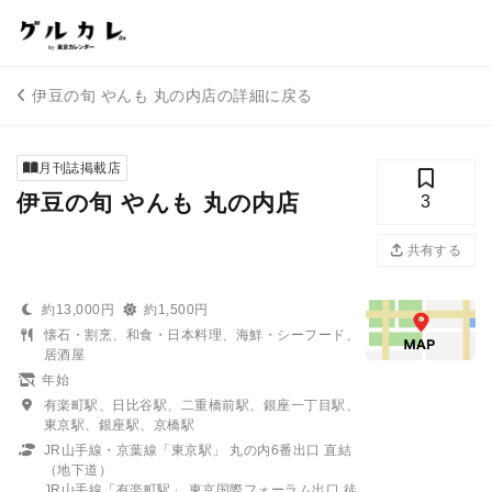
伊豆の旬 やんも 丸の内店の詳細に戻る
月刊誌掲載店
伊豆の旬 やんも 丸の内店
3
共有する
約13,000円
約1,500円
懐石・割烹、和食・日本料理、海鮮・シーフード、
居酒屋
年始
有楽町駅、日比谷駅、二重橋前駅、銀座一丁目駅、
東京駅、銀座駅、京橋駅
JR山手線・京葉線「東京駅」 丸の内6番出口 直結
（地下道）
JR山手線「有楽町駅」 東京国際フォーラム出口 徒