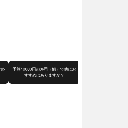
すめ
予算40000円の寿司（鮨）で他にお
赤坂見附駅で予算4000
すすめはありますか？
探してください