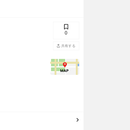
0
共有する