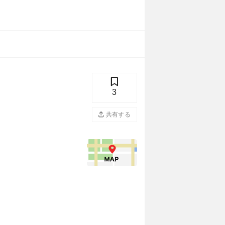
3
共有する