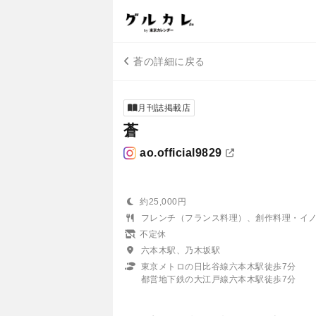
蒼の詳細に戻る
月刊誌掲載店
蒼
ao.official9829
約25,000円
フレンチ（フランス料理）、創作料理・イ
不定休
六本木駅、乃木坂駅
東京メトロの日比谷線六本木駅徒歩7分
都営地下鉄の大江戸線六本木駅徒歩7分