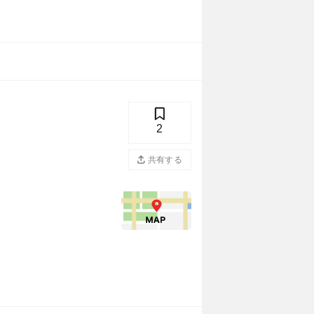
2
共有する