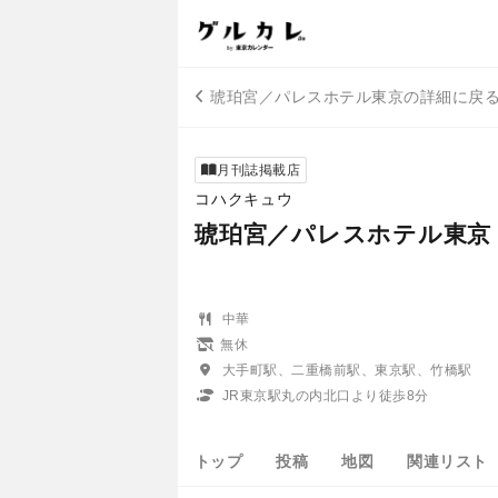
琥珀宮／パレスホテル東京の詳細に戻
月刊誌掲載店
コハクキュウ
琥珀宮／パレスホテル東京
中華
無休
大手町駅、二重橋前駅、東京駅、竹橋駅
JR東京駅丸の内北口より徒歩8分
トップ
投稿
地図
関連リスト