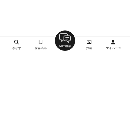
AIに相談
さがす
保存済み
投稿
マイページ