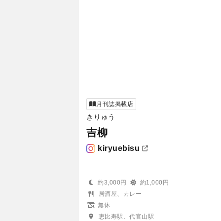
月刊誌掲載店
きりゅう
吉柳
kiryuebisu
約3,000円
約1,000円
居酒屋、カレー
無休
恵比寿駅、代官山駅