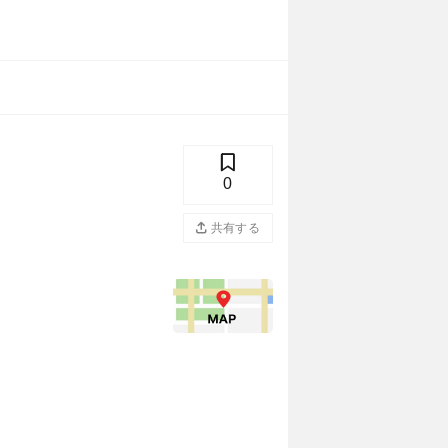
0
共有する