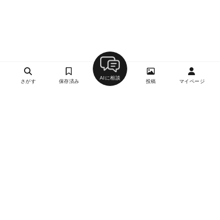
AIに相談
さがす
保存済み
投稿
マイページ