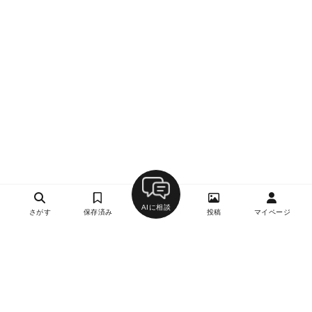
AIに相談
さがす
保存済み
投稿
マイページ