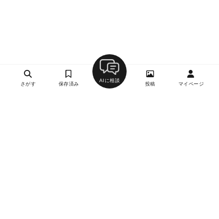
AIに相談
さがす
保存済み
投稿
マイページ