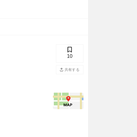
10
共有する