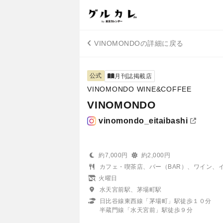
VINOMONDOの詳細に戻る
公式
月刊誌掲載店
VINOMONDO WINE&COFFEE
VINOMONDO
vinomondo_eitaibashi
約7,000円
約2,000円
カフェ・喫茶店、バー（BAR）、ワイン、
火曜日
水天宮前駅、茅場町駅
日比谷線東西線「茅場町」駅徒歩１０分
半蔵門線「水天宮前」駅徒歩９分