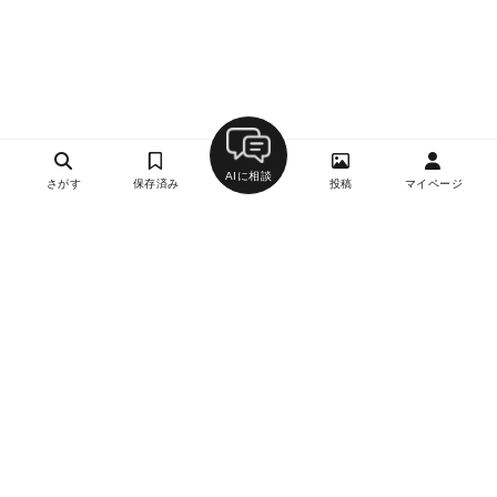
AIに相談
さがす
保存済み
投稿
マイページ