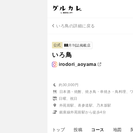
いろ鳥の詳細に戻る
公式
月刊誌掲載店
いろ鳥
irodori_aoyama
約30,000円
日本酒・焼酎、焼き鳥・串焼き・鳥料理、
日曜、祝日
外苑前駅、表参道駅、乃木坂駅
銀座線外苑前駅から徒歩4分
トップ
投稿
コース
地図