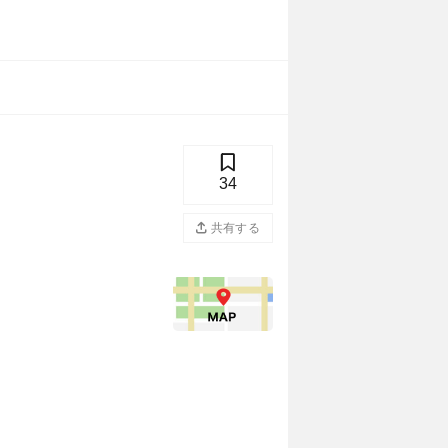
34
共有する