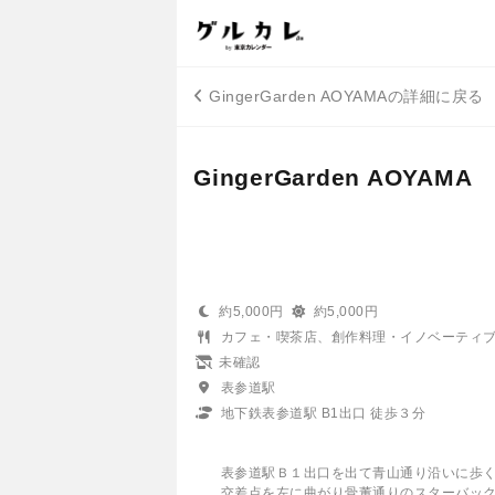
GingerGarden AOYAMAの詳細に戻る
GingerGarden AOYAMA
約5,000円
約5,000円
カフェ・喫茶店、創作料理・イノベーティ
未確認
表参道駅
地下鉄表参道駅 B1出口 徒歩３分
表参道駅Ｂ１出口を出て青山通り沿いに歩
交差点を左に曲がり骨董通りのスターバッ