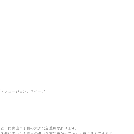
ブ・フュージョン、スイーツ
くと、南青山５丁目の大きな交差点があります。
クス側に歩いた１本目の路地を右に曲がって頂くと右に見えてきます。