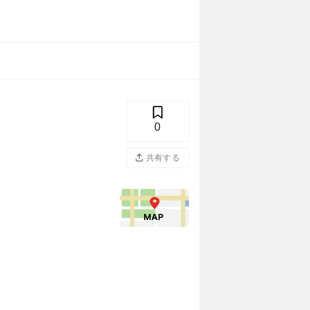
0
共有する