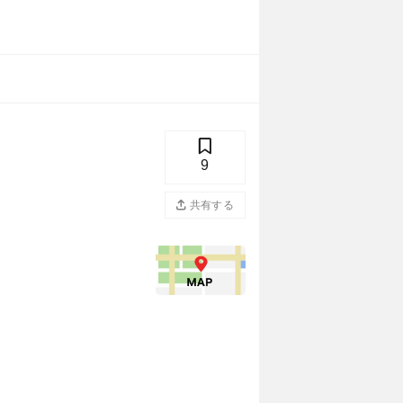
9
共有する