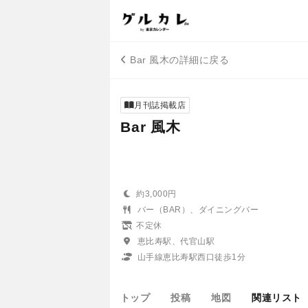
Bar 風木の詳細に戻る
月刊誌掲載店
Bar 風木
約3,000円
バー（BAR）、ダイニングバー
不定休
恵比寿駅、代官山駅
山手線恵比寿駅西口徒歩1分
トップ
投稿
地図
関連リスト