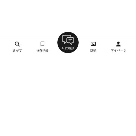
AIに相談
さがす
保存済み
投稿
マイページ