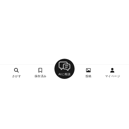
AIに相談
さがす
保存済み
投稿
マイページ