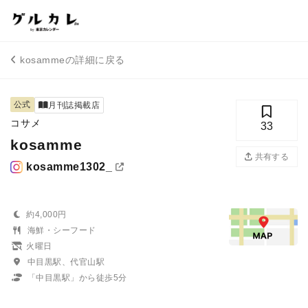
kosammeの詳細に戻る
公式
月刊誌掲載店
コサメ
33
kosamme
共有する
kosamme1302_
約4,000円
海鮮・シーフード
火曜日
中目黒駅、代官山駅
「中目黒駅」から徒歩5分