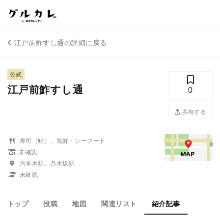
江戸前鮓すし通の詳細に戻る
公式
江戸前鮓すし通
0
共有する
寿司（鮨）、海鮮・シーフード
未確認
六本木駅、乃木坂駅
未確認
トップ
投稿
地図
関連リスト
紹介記事