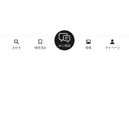
AIに相談
さがす
保存済み
投稿
マイページ