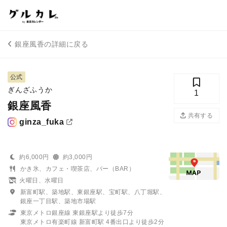
銀座風香の詳細に戻る
公式
ぎんざふうか
1
銀座風香
共有する
ginza_fuka
約6,000円
約3,000円
かき氷、カフェ・喫茶店、バー（BAR）
火曜日、水曜日
新富町駅、築地駅、東銀座駅、宝町駅、八丁堀駅、
銀座一丁目駅、築地市場駅
東京メトロ銀座線 東銀座駅より徒歩7分
東京メトロ有楽町線 新富町駅 4番出口より徒歩2分