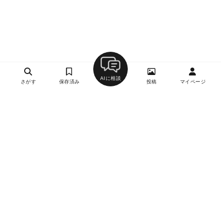
AIに相談
さがす
保存済み
投稿
マイページ