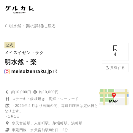
明水然・楽の詳細に戻る
公式
メイスイゼン・ラク
4
明水然・楽
共有する
meisuizenraku.jp
約10,000円
約10,000円
ステーキ・鉄板焼き、海鮮・シーフード
・2025年４月より当面の間、毎週月曜日は定休日と
なります。
・1月1日
水天宮前駅、人形町駅、茅場町駅、浜町駅
半蔵門線 水天宮前駅8出口 2分