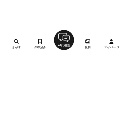
AIに相談
さがす
保存済み
投稿
マイページ