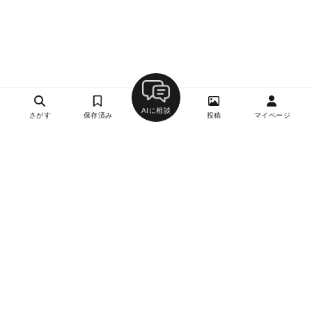
AIに相談
さがす
保存済み
投稿
マイページ