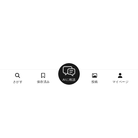
AIに相談
さがす
保存済み
投稿
マイページ