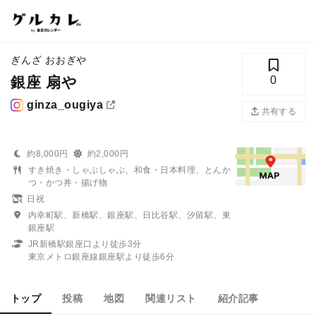
ぎんざ おおぎや
銀座 扇や
0
ginza_ougiya
共有する
約8,000円
約2,000円
すき焼き・しゃぶしゃぶ、和食・日本料理、とんか
つ・かつ丼・揚げ物
日祝
内幸町駅、新橋駅、銀座駅、日比谷駅、汐留駅、東
銀座駅
JR新橋駅銀座口より徒歩3分
東京メトロ銀座線銀座駅より徒歩6分
トップ
投稿
地図
関連リスト
紹介記事