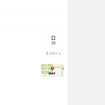
26
共有する