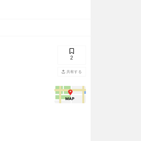
2
共有する