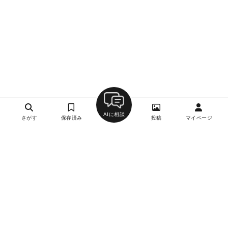
AIに相談
さがす
保存済み
投稿
マイページ