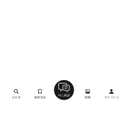
AIに相談
さがす
保存済み
投稿
マイページ