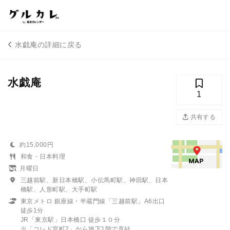
水戯庵の詳細に戻る
水戯庵
1
共有する
約15,000円
和食・日本料理
月曜日
三越前駅、新日本橋駅、小伝馬町駅、神田駅、日本
橋駅、人形町駅、大手町駅
東京メトロ 銀座線・半蔵門線「三越前駅」A6出口
徒歩1分
JR「東京駅」日本橋口 徒歩１０分
※「コレド室町2」から地下1階で直結