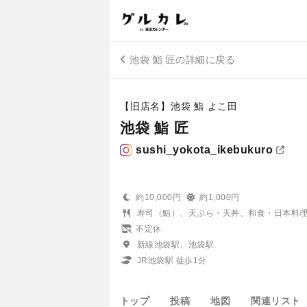
池袋 鮨 匠の詳細に戻る
【旧店名】池袋 鮨 よこ田
池袋 鮨 匠
sushi_yokota_ikebukuro
約10,000円
約1,000円
寿司（鮨）、天ぷら・天丼、和食・日本料
不定休
新線池袋駅、池袋駅
JR池袋駅 徒歩1分
トップ
投稿
地図
関連リスト