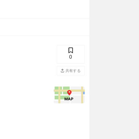
0
共有する