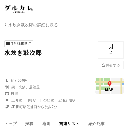
水炊き鼓次郎の詳細に戻る
月刊誌掲載店
水炊き鼓次郎
2
共有する
約7,000円
鍋・火鍋、居酒屋
日曜
三田駅、田町駅、日の出駅、芝浦ふ頭駅
JR田町駅芝浦口から徒歩7分
トップ
投稿
地図
関連リスト
紹介記事