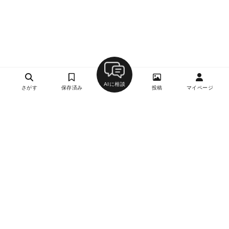
AIに相談
さがす
保存済み
投稿
マイページ