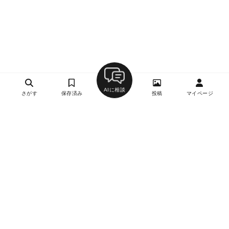
AIに相談
さがす
保存済み
投稿
マイページ