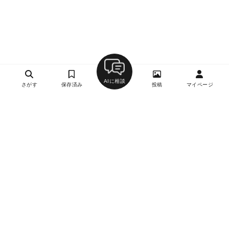
AIに相談
さがす
保存済み
投稿
マイページ