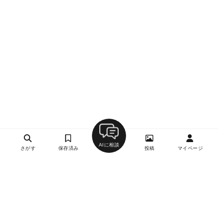
AIに相談
さがす
保存済み
投稿
マイページ