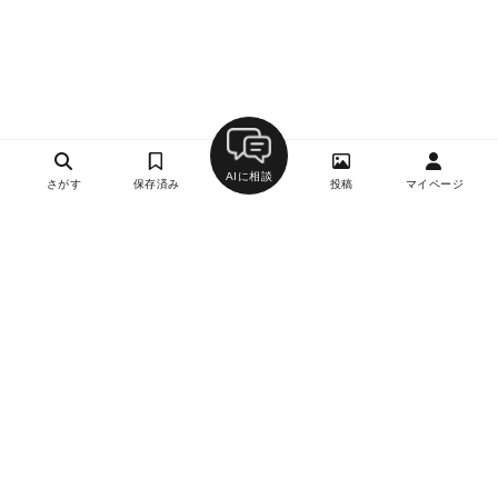
AIに相談
さがす
保存済み
投稿
マイページ