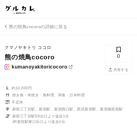
熊の焼鳥cocoroの詳細に戻る
クマノヤキトリ ココロ
熊の焼鳥cocoro
0
kumanoyakitoricocoro
共有する
約10,000円
焼き鳥・串焼き・鳥料理、和食・日本料理
不定休
新宿三丁目駅、新宿駅、新宿西口駅、西武新宿駅、新宿御苑前駅
新宿三丁目駅E9出口より徒歩1分
JR新宿駅東口出口より徒歩2分