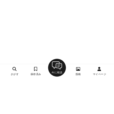
AIに相談
さがす
保存済み
投稿
マイページ