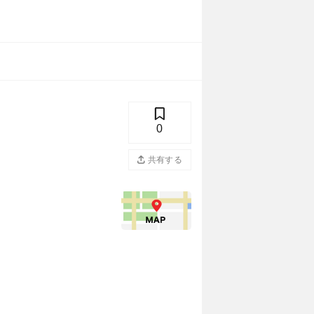
0
共有する