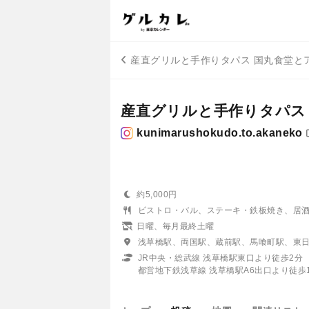
産直グリルと手作りタパス 国丸食堂と
産直グリルと手作りタパス
kunimarushokudo.to.akaneko
約5,000円
ビストロ・バル、ステーキ・鉄板焼き、居
日曜、毎月最終土曜
浅草橋駅、両国駅、蔵前駅、馬喰町駅、東
JR中央・総武線 浅草橋駅東口より徒歩2分
都営地下鉄浅草線 浅草橋駅A6出口より徒歩