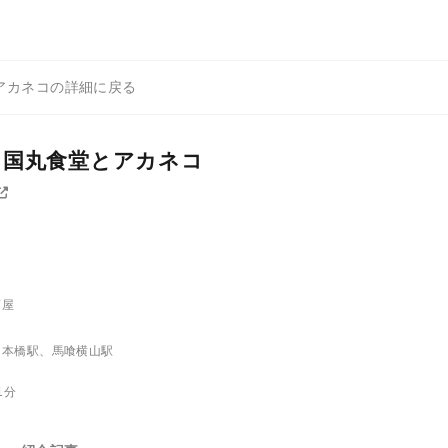
アカネコの詳細に戻る
 国丸食堂とアカネコ
酒屋
日本橋駅、馬喰横山駅
1分