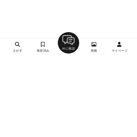
AIに相談
さがす
保存済み
投稿
マイページ