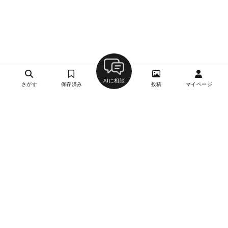
AIに相談
さがす
保存済み
投稿
マイページ