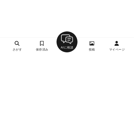
AIに相談
さがす
保存済み
投稿
マイページ