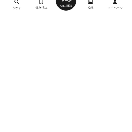
AIに相談
さがす
保存済み
投稿
マイページ
ヘルプ・お問い合わせ
エリア別デートにおすすめのレストラン