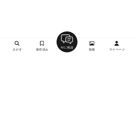
AIに相談
さがす
保存済み
投稿
マイページ