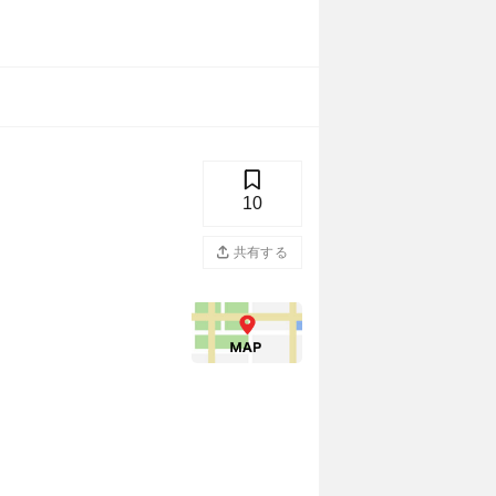
10
共有する